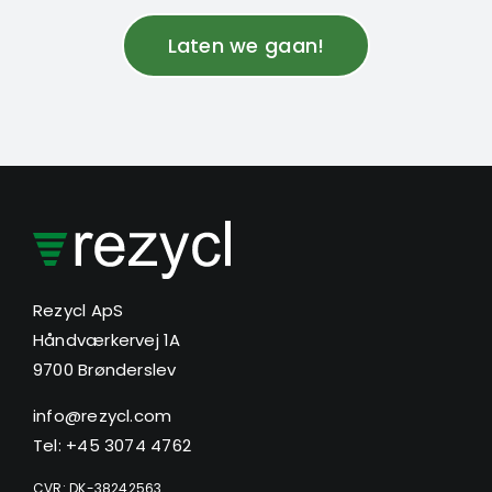
Laten we gaan!
Rezycl ApS
Håndværkervej 1A
9700 Brønderslev
info@rezycl.com
Tel: +45 3074 4762
CVR: DK-38242563